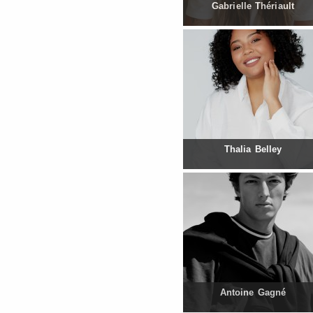
Gabrielle Thériault
Thalia Belley
Antoine Gagné