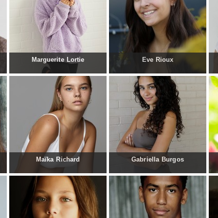
Marguerite Lortie
Eve Rioux
Maïka Richard
Gabriella Burgos