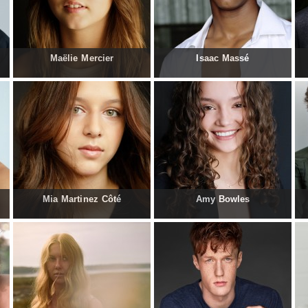
Maëlie Mercier
Isaac Massé
Mia Martinez Côté
Amy Bowles