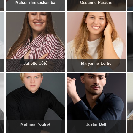
Malcom Essockamba
Océanne Paradis
Juliette Côté
Maryanne Lortie
Mathias Pouliot
Justin Bell