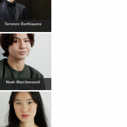
Terrence Berthiaume
Noah Marchessault