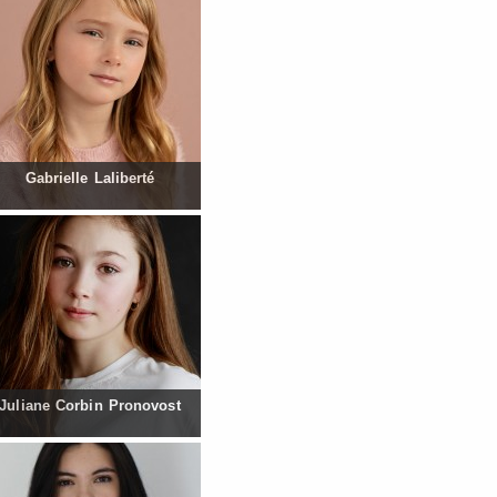
Gabrielle Laliberté
Juliane Corbin Pronovost