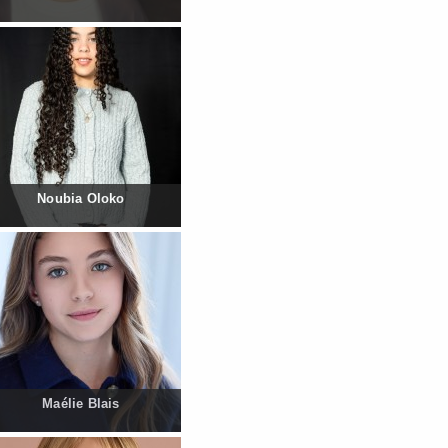
Noubia Oloko
Maélie Blais