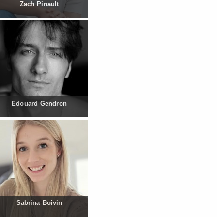
Zach Pinault
Edouard Gendron
Sabrina Boivin