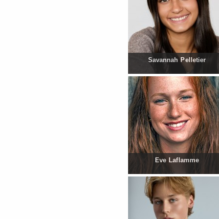
Savannah Pelletier
Eve Laflamme