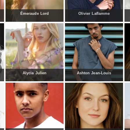
Émeraude Lord
Olivier Laflamme
Alycia Julien
Ashton Jean-Louis