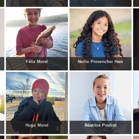
Félix Morel
Nellie Provencher Haie
Hugo Morel
Béatrice Pouliot