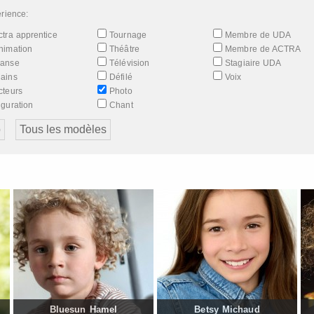
rience:
tra apprentice
Tournage
Membre de UDA
nimation
Théâtre
Membre de ACTRA
anse
Télévision
Stagiaire UDA
ains
Défilé
Voix
teurs
Photo
guration
Chant
Bluesun Hamel
Betsy Michaud