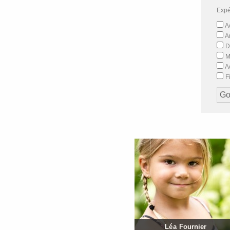
Expé
Ac
A
D
M
Ac
Fi
Léa Fournier