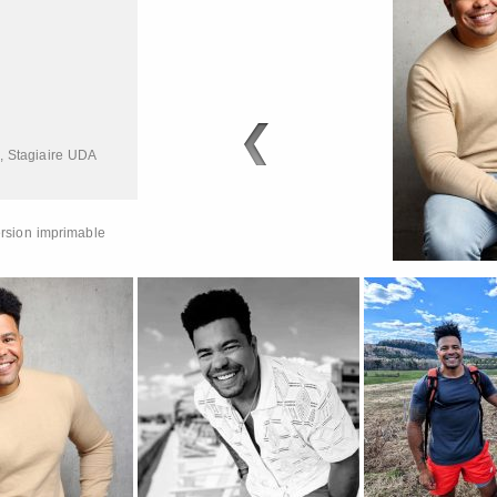
,
Stagiaire UDA
rsion imprimable