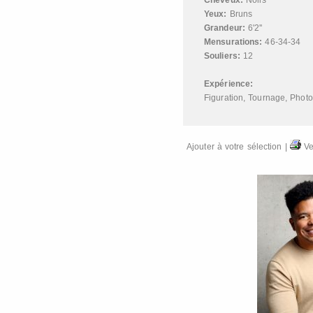
Cheveux:
Noirs
Yeux:
Bruns
Grandeur:
6'2''
Mensurations:
46-34-34
Souliers:
12
Expérience:
Figuration
,
Tournage
,
Photo
Ajouter à votre sélection
|
Ve