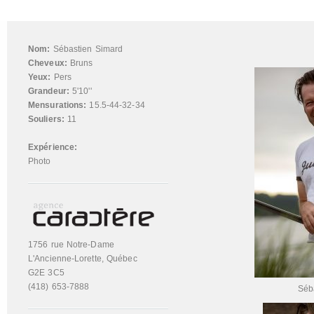
Nom:
Sébastien Simard
Cheveux:
Bruns
Yeux:
Pers
Grandeur:
5'10''
Mensurations:
15.5-44-32-34
Souliers:
11
Expérience:
Photo
1756 rue Notre-Dame
L'Ancienne-Lorette, Québec
G2E 3C5
(418) 653-7888
Séb