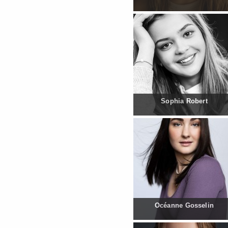
Sophia Robert
Océanne Gosselin