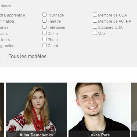
rience:
tra apprentice
Tournage
Membre de UDA
nimation
Théâtre
Membre de ACTRA
anse
Télévision
Stagiaire UDA
ains
Défilé
Voix
teurs
Photo
guration
Chant
Alisa Demchenko
Lukas Paré