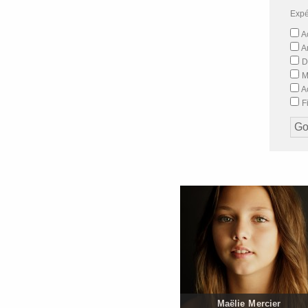
Expé
Ac
A
D
M
Ac
Fi
Maëlie Mercier