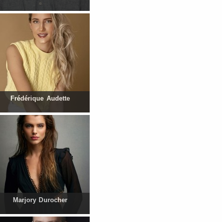
Frédérique Audette
Marjory Durocher